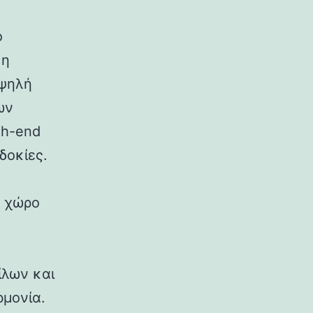
ο
 η
υψηλή
ων
gh-end
δοκίες.
ν χώρο
ίλων και
ρμονία.