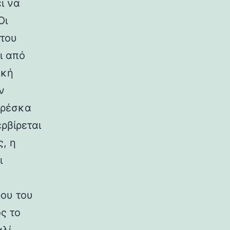
ι να
Οι
 του
ι από
ακή
ν
φρέσκα
ρβίρεται
, η
ι
ρου του
ς το