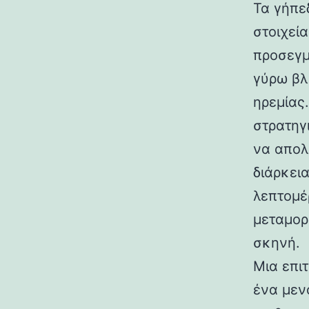
Τα γήπε
στοιχεί
προσεγμ
γύρω βλ
ηρεμίας
στρατηγ
να απολ
διάρκεια
λεπτομέ
μεταμορ
σκηνή.
Μια επι
ένα μεν