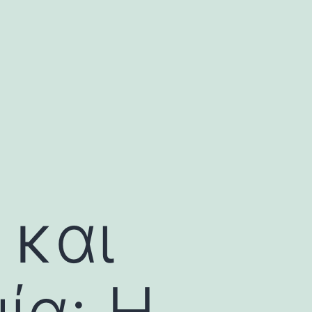
 και
ία: Η