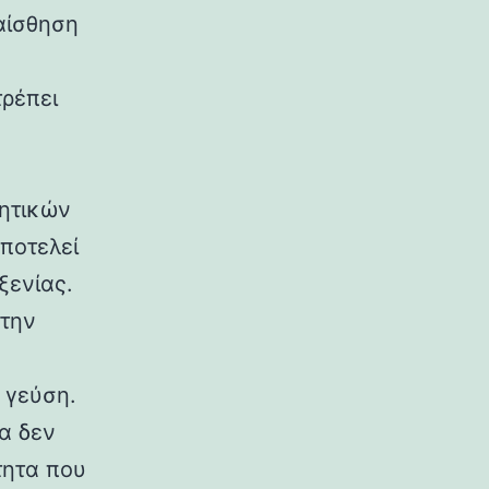
αίσθηση
τρέπει
ητικών
ποτελεί
ξενίας.
 την
 γεύση.
α δεν
τητα που