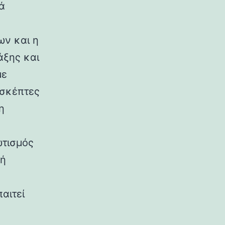
ά
ων και η
άξης και
με
ισκέπτες
η
ς
ωτισμός
νή
αιτεί