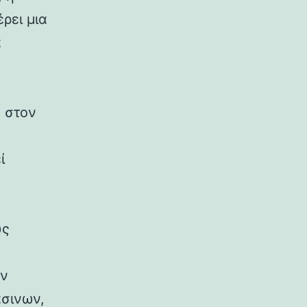
ρει μια
α
ν στον
ί
ύς
ην
άσινων,