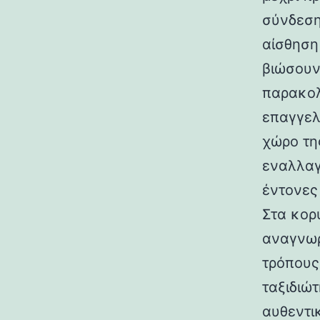
σύνδεση
αίσθηση
βιώσουν
παρακολ
επαγγελ
χώρο τη
εναλλαγ
έντονες
Στα κορ
αναγνωρ
τρόπους
ταξιδιώ
αυθεντι