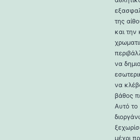
αθλητικ
εξασφαλ
της αίθ
και την
χρωματι
περιβάλ
να δημι
εσωτερι
να κλέβ
βάθος π
Αυτό το 
διοργάν
ξεχωρίσ
μέχρι π