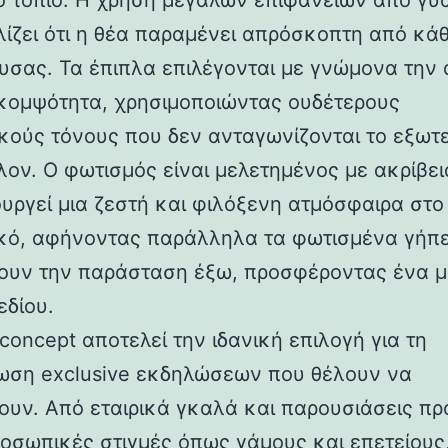
ό τοπίο. Η χρήση μεγάλων επιφανειών από γυ
ίζει ότι η θέα παραμένει απρόσκοπτη από κά
ουσας. Τα έπιπλα επιλέγονται με γνώμονα την
 κομψότητα, χρησιμοποιώντας ουδέτερους
κούς τόνους που δεν ανταγωνίζονται το εξωτ
λον. Ο φωτισμός είναι μελετημένος με ακρίβει
ουργεί μια ζεστή και φιλόξενη ατμόσφαιρα στο
κό, αφήνοντας παράλληλα τα φωτισμένα γήπε
ουν την παράσταση έξω, προσφέροντας ένα μ
εδίου.
concept αποτελεί την ιδανική επιλογή για τη
ωση exclusive εκδηλώσεων που θέλουν να
ουν. Από εταιρικά γκαλά και παρουσιάσεις πρ
ροσωπικές στιγμές όπως γάμους και επετείους