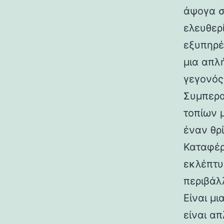
άψογα σ
ελευθερ
εξυπηρέ
μια απλ
γεγονός
Συμπερα
τοπίων 
έναν θρ
Καταφέρ
εκλέπτυ
περιβάλ
Είναι μ
είναι α