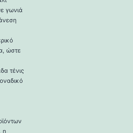
αλί
θε γωνιά
 άνεση
ερικό
α, ώστε
δα τένις
οναδικό
οϊόντων
, η