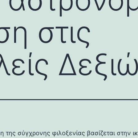
η στις
είς Δεξιώ
ξη της σύγχρονης φιλοξενίας βασίζεται στην ι