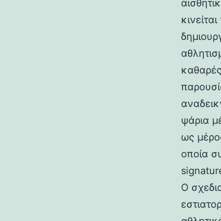
αισθητι
κινείται
δημιουρ
αθλητισ
καθαρές
παρουσί
αναδεικ
ψάρια μ
ως μέρο
οποία σ
signatur
Ο σχεδι
εστιατο